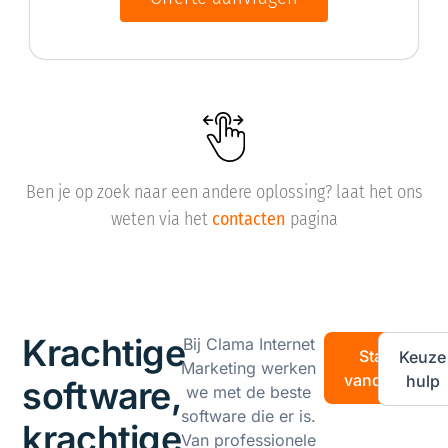
Ben je op zoek naar een andere oplossing? laat het ons
Ben je op zoek naar een andere oplossing? laat het ons
weten via het
contacten
pagina
weten via het
contacten
pagina
Krachtige
Bij Clama Internet
Start
Keuze
Marketing werken
vandaag
hulp
software,
we met de beste
software die er is.
krachtige
Van professionele