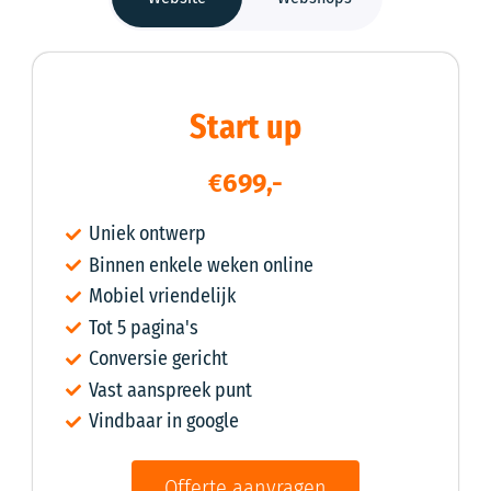
Starters pakket.
Start up
Webshop
€
699,-
€
2499,-
Uniek ontwerp
Binnen enkele weken online
Basis webshop ontwerp
Mobiel vriendelijk
Basis SEO Optimalisatie
Tot 5 pagina's
Standaard responsieve design
Conversie gericht
Conversie gericht
Vast aanspreek punt
Modulair (prijs) opbouw
Vindbaar in google
Vindbaar in google
Offerte aanvragen
Offerte aanvragen